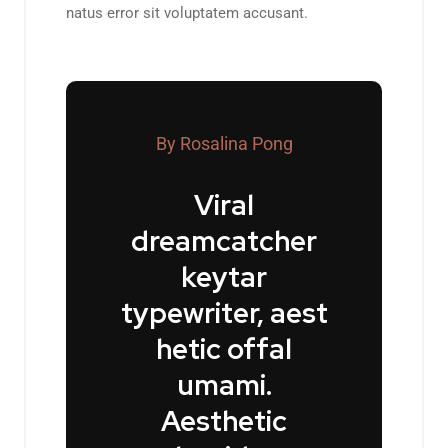
natus error sit voluptatem accusant.
By Rosalina Pong
Viral
dreamcatcher
keytar
typewriter, aest
hetic offal
umami.
Aesthetic