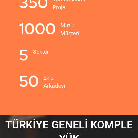
350
Proje
1000
Mutlu
Müşteri
5
Sektör
50
Ekip
Arkadaşı
TÜRKİYE GENELİ KOMPLE