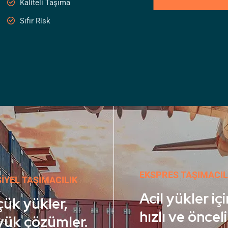
Kaliteli Taşıma
Sıfır Risk
EKSPRES TAŞIMACIL
IYEL TAŞIMACILIK
Acil yükler içi
ük yükler,
hızlı ve önceli
ük çözümler.