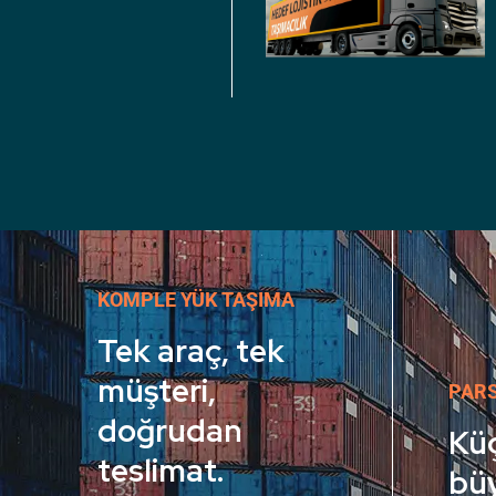
KOMPLE YÜK TAŞIMA
Tek araç, tek
müşteri,
PARS
doğrudan
Küç
teslimat.
büy