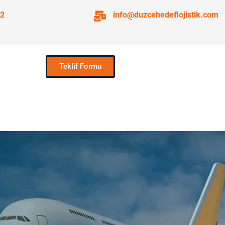
72
info@duzcehedeflojistik.com
Teklif Formu