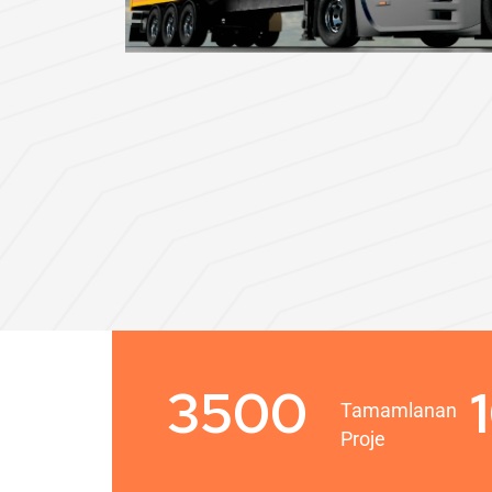
3500
Tamamlanan
Proje