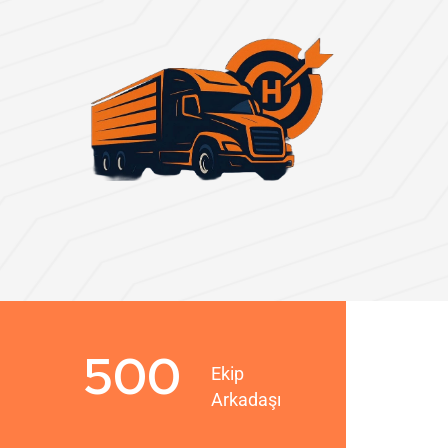
500
Ekip
Arkadaşı