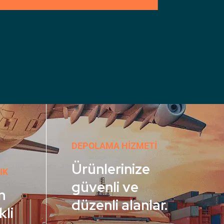
DEPOLAMA HIZMETI
Ürünlerinize
IK
güvenli ve
n
düzenli alanlar.
kli