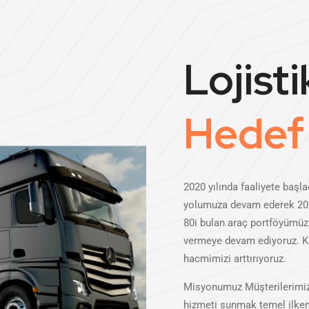
Lojist
Hedef 
2020 yılında faaliyete başl
yolumuza devam ederek 2025
80i bulan araç portföyümüzl
vermeye devam ediyoruz. Ka
hacmimizi arttırıyoruz.
Misyonumuz Müşterilerimize
hizmeti sunmak temel ilkem