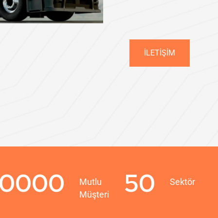
İLETIŞIM
10000
50
Mutlu
Sektör
Müşteri